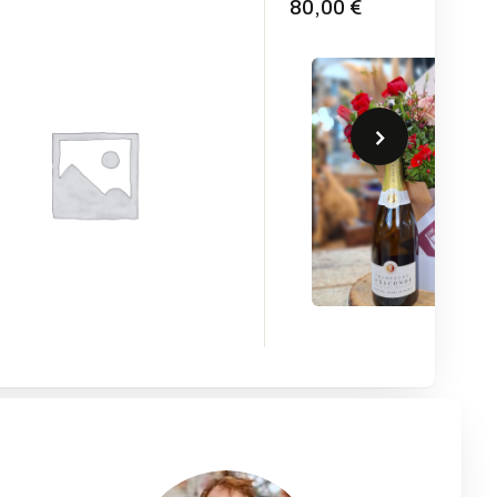
80,00 €
›