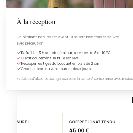
À la réception
Un pétillant naturel est vivant : il se sert bien frais et s'ouvre
avec précaution.
Rafraîchir 3 h au réfrigérateur, servir entre 8 et 10 °C
Ouvrir doucement, la bulle est vive
Recouper les tiges du bouquet en biais de 2 cm
Changer l'eau du vase tous les deux jours
L'abus d'alcool est dangereux pour la santé. À consommer avec modér
E SUR MESURE !
COFFRET L'INATTENDU
45,00 €