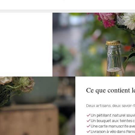
Ce que contient le
Deux artisans, deux savoir-f
Un pétillant naturel souvi
Un bouquet aux teintes cl
Une carte manuscrite ave
Livraison à vélo dans Paris