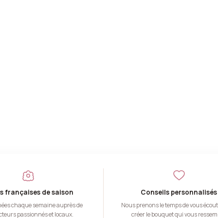
s françaises de saison
Conseils personnalisés
nées chaque semaine auprès de
Nous prenons le temps de vous écout
teurs passionnés et locaux.
créer le bouquet qui vous ressem