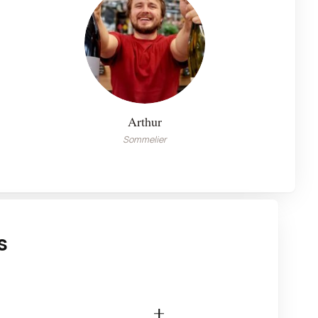
Arthur
Sommelier
s