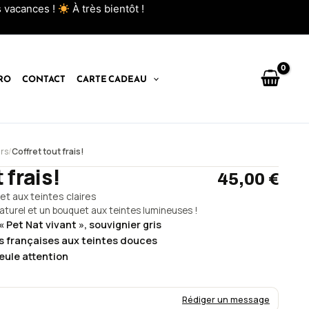
es vacances !
À très bientôt !
RO
CONTACT
CARTE CADEAU
urs
/
Coffret tout frais!
 frais!
45,00 €
et aux teintes claires
Naturel et un bouquet aux teintes lumineuses !
« Pet Nat vivant », souvignier gris
s françaises aux teintes douces
eule attention
Rédiger un message