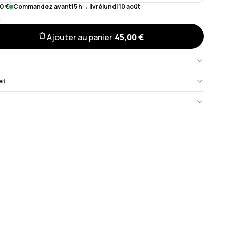
0 €
Commandez avant
15 h
→ livré
lundi 10 août
k
Ajouter au panier
|
45,00 €
et