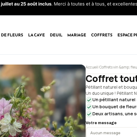
 juillet au 25 août inclus
. Merci à toutes et à tous, et excellent
 DE FLEURS
LA CAVE
DEUIL
MARIAGE
COFFRETS
ESPACE P
quantité
Accueil
/
Coffrets vin &amp; fle
de
Coffret tout
Coffret
tout
Pétillant naturel et bouqu
frais!
Un duo unique ! Pétillant 
Un pétillant naturel 
Un bouquet de fleur
Deux artisans, une s
Votre message
Aucun message